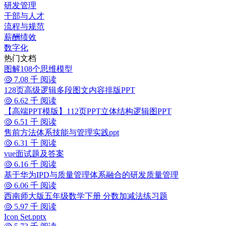
研发管理
干部与人才
流程与规范
薪酬绩效
数字化
热门文档
图解108个思维模型
7.08 千 阅读
128页高级逻辑多段图文内容排版PPT
6.62 千 阅读
【高端PPT模版】112页PPT立体结构逻辑图PPT
6.51 千 阅读
售前方法体系技能与管理实践ppt
6.31 千 阅读
vue面试题及答案
6.16 千 阅读
基于华为IPD与质量管理体系融合的研发质量管理
6.06 千 阅读
西南师大版五年级数学下册 分数加减法练习题
5.97 千 阅读
Icon Set.pptx