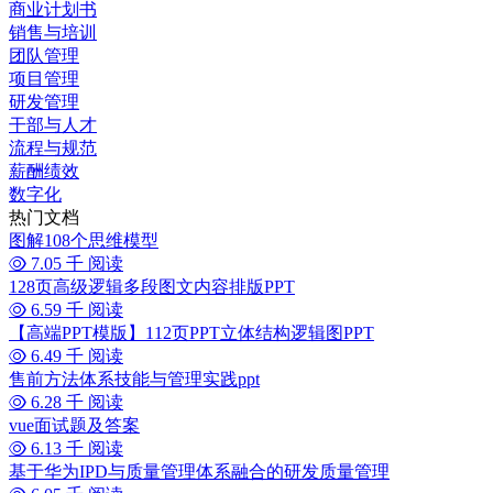
商业计划书
销售与培训
团队管理
项目管理
研发管理
干部与人才
流程与规范
薪酬绩效
数字化
热门文档
图解108个思维模型
7.05 千 阅读
128页高级逻辑多段图文内容排版PPT
6.59 千 阅读
【高端PPT模版】112页PPT立体结构逻辑图PPT
6.49 千 阅读
售前方法体系技能与管理实践ppt
6.28 千 阅读
vue面试题及答案
6.13 千 阅读
基于华为IPD与质量管理体系融合的研发质量管理