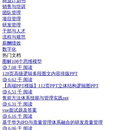
商业计划书
销售与培训
团队管理
项目管理
研发管理
干部与人才
流程与规范
薪酬绩效
数字化
热门文档
图解108个思维模型
7.08 千 阅读
128页高级逻辑多段图文内容排版PPT
6.62 千 阅读
【高端PPT模版】112页PPT立体结构逻辑图PPT
6.51 千 阅读
售前方法体系技能与管理实践ppt
6.31 千 阅读
vue面试题及答案
6.16 千 阅读
基于华为IPD与质量管理体系融合的研发质量管理
6.06 千 阅读