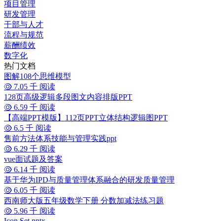
项目管理
研发管理
干部与人才
流程与规范
薪酬绩效
数字化
热门文档
图解108个思维模型
7.05 千 阅读
128页高级逻辑多段图文内容排版PPT
6.59 千 阅读
【高端PPT模版】112页PPT立体结构逻辑图PPT
6.5 千 阅读
售前方法体系技能与管理实践ppt
6.29 千 阅读
vue面试题及答案
6.14 千 阅读
基于华为IPD与质量管理体系融合的研发质量管理
6.05 千 阅读
西南师大版五年级数学下册 分数加减法练习题
5.96 千 阅读
Icon Set.pptx