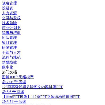
战略管理
投融资
人力资源
公司与股权
技术前瞻
商业计划书
销售与培训
团队管理
项目管理
研发管理
干部与人才
流程与规范
薪酬绩效
数字化
热门文档
图解108个思维模型
7.06 千 阅读
128页高级逻辑多段图文内容排版PPT
6.6 千 阅读
【高端PPT模版】112页PPT立体结构逻辑图PPT
6.51 千 阅读