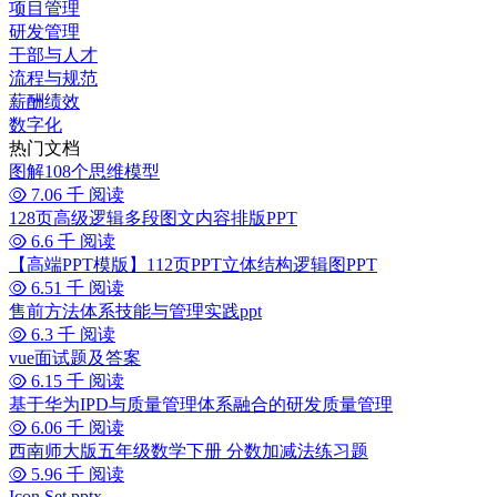
项目管理
研发管理
干部与人才
流程与规范
薪酬绩效
数字化
热门文档
图解108个思维模型
7.06 千 阅读
128页高级逻辑多段图文内容排版PPT
6.6 千 阅读
【高端PPT模版】112页PPT立体结构逻辑图PPT
6.51 千 阅读
售前方法体系技能与管理实践ppt
6.3 千 阅读
vue面试题及答案
6.15 千 阅读
基于华为IPD与质量管理体系融合的研发质量管理
6.06 千 阅读
西南师大版五年级数学下册 分数加减法练习题
5.96 千 阅读
Icon Set.pptx